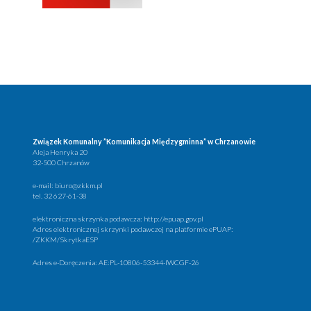
Związek Komunalny ”Komunikacja Międzygminna” w Chrzanowie
Aleja Henryka 20
32-500 Chrzanów
e-mail:
biuro@zkkm.pl
tel.
32 627-61-38
elektroniczna skrzynka podawcza:
http://epuap.gov.pl
Adres elektronicznej skrzynki podawczej na platformie ePUAP:
/ZKKM/SkrytkaESP
Adres e-Doręczenia: AE:PL-10806-53344-IWCGF-26